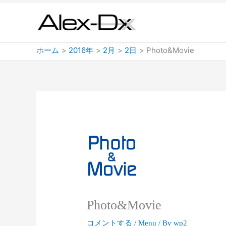
内
容
を
ス
ホーム
2016年
2月
2日
Photo&Movie
キ
ッ
プ
Photo&Movie
コメントする
/
Menu
/ By
wp2