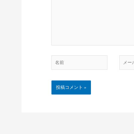
入
力…
名
メ
前
ー
ル